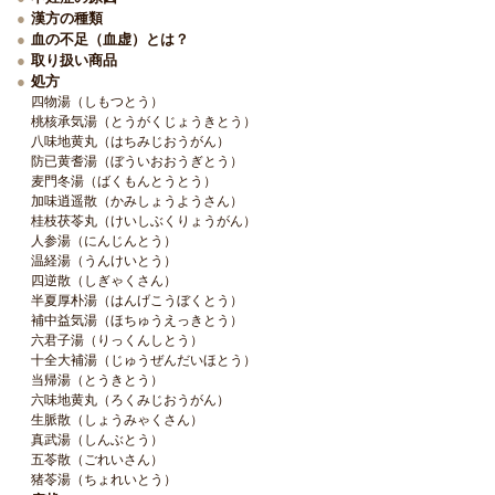
漢方の種類
血の不足（血虚）とは？
取り扱い商品
処方
四物湯（しもつとう）
桃核承気湯（とうがくじょうきとう）
八味地黄丸（はちみじおうがん）
防已黄耆湯（ぼういおおうぎとう）
麦門冬湯（ばくもんとうとう）
加味逍遥散（かみしょうようさん）
桂枝茯苓丸（けいしぶくりょうがん）
人参湯（にんじんとう）
温経湯（うんけいとう）
四逆散（しぎゃくさん）
半夏厚朴湯（はんげこうぼくとう）
補中益気湯（ほちゅうえっきとう）
六君子湯（りっくんしとう）
十全大補湯（じゅうぜんだいほとう）
当帰湯（とうきとう）
六味地黄丸（ろくみじおうがん）
生脈散（しょうみゃくさん）
真武湯（しんぶとう）
五苓散（ごれいさん）
猪苓湯（ちょれいとう）