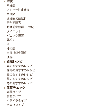
症状
不妊症
アトピー性皮膚炎
生理痛
慢性疲労症候群
更年期障害
月経前症候群（PMS）
ダイエット
パニック障害
花粉症
癌
冷え症
自律神経失調症
便秘
薬膳レシピ
春のおすすめレシピ
梅雨のおすすめレシピ
夏のおすすめレシピ
秋のおすすめレシピ
冬のおすすめレシピ
体質チェック
虚弱タイプ
貧血タイプ
イライラタイプ
水太りタイプ