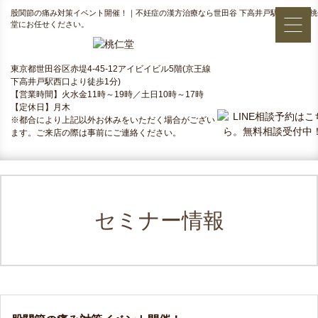
股関節の痛み対策イベント開催！｜不妊症の漢方治療なら世田谷 下高井戸駅すぐ側の桃
堂にお任せください。
東京都世田谷区赤堤4-45-12アイビイビル5階(京王線
下高井戸駅西口より徒歩1分)
【営業時間】火水金11時～19時／土日10時～17時
【定休日】月木
※都合により上記以外お休みをいただく場合がござい
ます。ご来店の際は事前にご連絡ください。
セミナー情報