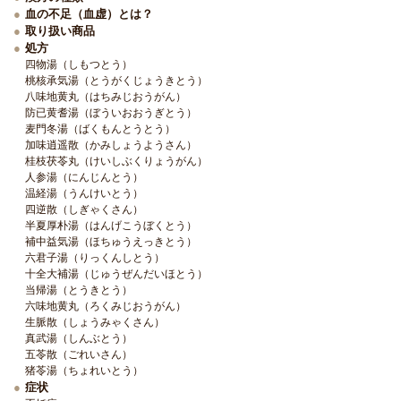
血の不足（血虚）とは？
取り扱い商品
処方
四物湯（しもつとう）
桃核承気湯（とうがくじょうきとう）
八味地黄丸（はちみじおうがん）
防已黄耆湯（ぼういおおうぎとう）
麦門冬湯（ばくもんとうとう）
加味逍遥散（かみしょうようさん）
桂枝茯苓丸（けいしぶくりょうがん）
人参湯（にんじんとう）
温経湯（うんけいとう）
四逆散（しぎゃくさん）
半夏厚朴湯（はんげこうぼくとう）
補中益気湯（ほちゅうえっきとう）
六君子湯（りっくんしとう）
十全大補湯（じゅうぜんだいほとう）
当帰湯（とうきとう）
六味地黄丸（ろくみじおうがん）
生脈散（しょうみゃくさん）
真武湯（しんぶとう）
五苓散（ごれいさん）
猪苓湯（ちょれいとう）
症状