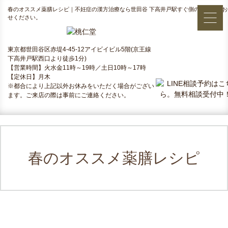
春のオススメ薬膳レシピ｜不妊症の漢方治療なら世田谷 下高井戸駅すぐ側の桃仁堂にお
せください。
東京都世田谷区赤堤4-45-12アイビイビル5階(京王線
下高井戸駅西口より徒歩1分)
【営業時間】火水金11時～19時／土日10時～17時
【定休日】月木
※都合により上記以外お休みをいただく場合がござい
ます。ご来店の際は事前にご連絡ください。
春のオススメ薬膳レシピ