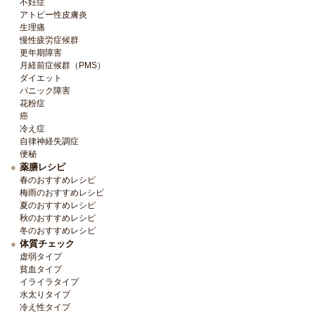
不妊症
アトピー性皮膚炎
生理痛
慢性疲労症候群
更年期障害
月経前症候群（PMS）
ダイエット
パニック障害
花粉症
癌
冷え症
自律神経失調症
便秘
薬膳レシピ
春のおすすめレシピ
梅雨のおすすめレシピ
夏のおすすめレシピ
秋のおすすめレシピ
冬のおすすめレシピ
体質チェック
虚弱タイプ
貧血タイプ
イライラタイプ
水太りタイプ
冷え性タイプ