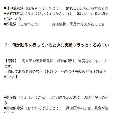
■補中益気湯（ほちゅうえっきとう）…疲れるとふらふらするとき
■苓桂朮甘湯（りょうけいじゅつかんとう）…気圧が下がると調子
が悪いとき
■四物湯（しもつとう）・・・貧血症状、手足の冷えがあるとき
３、何か動作を行っているときに突然フラッとするめまい
【原因】：高血圧や動脈硬化症、精神的緊張、過労などでおこり
ます。
→原因である血流の悪さ（おけつ）やのぼせを改善する漢方薬を
使います。
■釣藤散（ちょうとうさん）…頭部の血流が悪く、のぼせがちのと
き
■黄連解毒湯（おうれんげどくとう）…高血圧やのぼせ、興奮が強