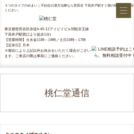
３つのタイプのめまい｜不妊症の漢方治療なら世田谷 下高井戸駅すぐ側の桃仁堂にお任
ください。
東京都世田谷区赤堤4-45-12アイビイビル5階(京王線
下高井戸駅西口より徒歩1分)
【営業時間】火水金11時～19時／土日10時～17時
【定休日】月木
※都合により上記以外お休みをいただく場合がござい
ます。ご来店の際は事前にご連絡ください。
桃仁堂通信