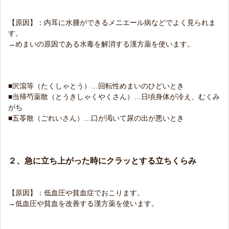
【原因】：内耳に水腫ができるメニエール病などでよく見られま
す。
→めまいの原因である水毒を解消する漢方薬を使います。
■沢瀉等（たくしゃとう）…回転性めまいのひどいとき
■当帰芍薬散（とうきしゃくやくさん）…日頃身体が冷え、むくみ
がち
■五苓散（ごれいさん）…口が渇いて尿の出が悪いとき
２、急に立ち上がった時にクラッとする立ちくらみ
【原因】：低血圧や貧血症でおこります。
→低血圧や貧血を改善する漢方薬を使います。