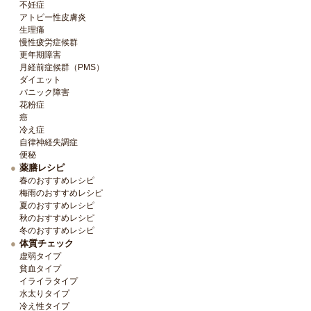
不妊症
アトピー性皮膚炎
生理痛
慢性疲労症候群
更年期障害
月経前症候群（PMS）
ダイエット
パニック障害
花粉症
癌
冷え症
自律神経失調症
便秘
薬膳レシピ
春のおすすめレシピ
梅雨のおすすめレシピ
夏のおすすめレシピ
秋のおすすめレシピ
冬のおすすめレシピ
体質チェック
虚弱タイプ
貧血タイプ
イライラタイプ
水太りタイプ
冷え性タイプ