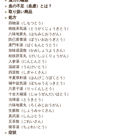
漢方の種類
血の不足（血虚）とは？
取り扱い商品
処方
四物湯（しもつとう）
桃核承気湯（とうがくじょうきとう）
八味地黄丸（はちみじおうがん）
防已黄耆湯（ぼういおおうぎとう）
麦門冬湯（ばくもんとうとう）
加味逍遥散（かみしょうようさん）
桂枝茯苓丸（けいしぶくりょうがん）
人参湯（にんじんとう）
温経湯（うんけいとう）
四逆散（しぎゃくさん）
半夏厚朴湯（はんげこうぼくとう）
補中益気湯（ほちゅうえっきとう）
六君子湯（りっくんしとう）
十全大補湯（じゅうぜんだいほとう）
当帰湯（とうきとう）
六味地黄丸（ろくみじおうがん）
生脈散（しょうみゃくさん）
真武湯（しんぶとう）
五苓散（ごれいさん）
猪苓湯（ちょれいとう）
症状