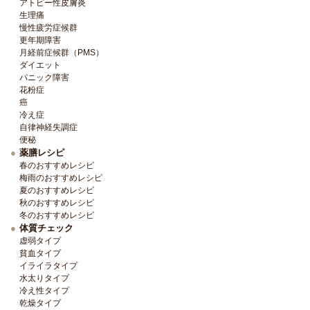
アトピー性皮膚炎
生理痛
慢性疲労症候群
更年期障害
月経前症候群（PMS）
ダイエット
パニック障害
花粉症
癌
冷え症
自律神経失調症
便秘
薬膳レシピ
春のおすすめレシピ
梅雨のおすすめレシピ
夏のおすすめレシピ
秋のおすすめレシピ
冬のおすすめレシピ
体質チェック
虚弱タイプ
貧血タイプ
イライラタイプ
水太りタイプ
冷え性タイプ
乾燥タイプ