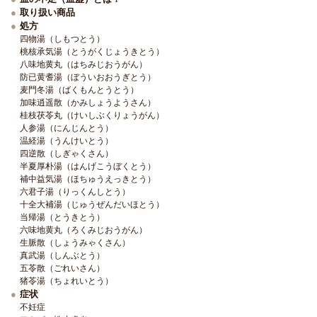
取り扱い商品
処方
四物湯（しもつとう）
桃核承気湯（とうがくじょうきとう）
八味地黄丸（はちみじおうがん）
防已黄耆湯（ぼういおおうぎとう）
麦門冬湯（ばくもんとうとう）
加味逍遥散（かみしょうようさん）
桂枝茯苓丸（けいしぶくりょうがん）
人参湯（にんじんとう）
温経湯（うんけいとう）
四逆散（しぎゃくさん）
半夏厚朴湯（はんげこうぼくとう）
補中益気湯（ほちゅうえっきとう）
六君子湯（りっくんしとう）
十全大補湯（じゅうぜんだいほとう）
当帰湯（とうきとう）
六味地黄丸（ろくみじおうがん）
生脈散（しょうみゃくさん）
真武湯（しんぶとう）
五苓散（ごれいさん）
猪苓湯（ちょれいとう）
症状
不妊症