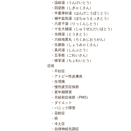
温経湯（うんけいとう）
四逆散（しぎゃくさん）
半夏厚朴湯（はんげこうぼくとう）
補中益気湯（ほちゅうえっきとう）
六君子湯（りっくんしとう）
十全大補湯（じゅうぜんだいほとう）
当帰湯（とうきとう）
六味地黄丸（ろくみじおうがん）
生脈散（しょうみゃくさん）
真武湯（しんぶとう）
五苓散（ごれいさん）
猪苓湯（ちょれいとう）
症状
不妊症
アトピー性皮膚炎
生理痛
慢性疲労症候群
更年期障害
月経前症候群（PMS）
ダイエット
パニック障害
花粉症
癌
冷え症
自律神経失調症