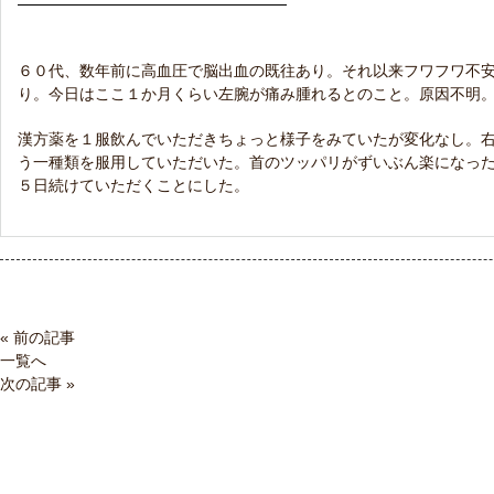
６０代、数年前に高血圧で脳出血の既往あり。それ以来フワフワ不
り。今日はここ１か月くらい左腕が痛み腫れるとのこと。原因不明
漢方薬を１服飲んでいただきちょっと様子をみていたが変化なし。
う一種類を服用していただいた。首のツッパリがずいぶん楽になっ
５日続けていただくことにした。
« 前の記事
一覧へ
次の記事 »