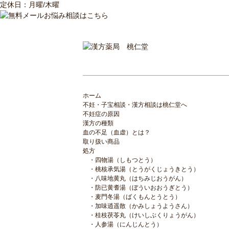
定休日：月曜/木曜
ホーム
不妊・子宝相談・漢方相談は桃仁堂へ
不妊症の原因
漢方の種類
血の不足（血虚）とは？
取り扱い商品
処方
四物湯（しもつとう）
桃核承気湯（とうがくじょうきとう）
八味地黄丸（はちみじおうがん）
防已黄耆湯（ぼういおおうぎとう）
麦門冬湯（ばくもんとうとう）
加味逍遥散（かみしょうようさん）
桂枝茯苓丸（けいしぶくりょうがん）
人参湯（にんじんとう）