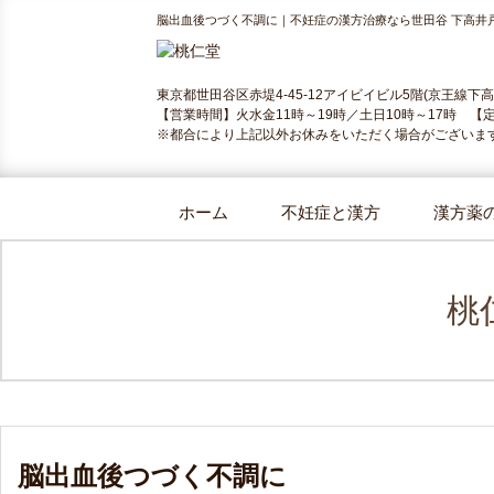
脳出血後つづく不調に｜不妊症の漢方治療なら世田谷 下高井
東京都世田谷区赤堤4-45-12アイビイビル5階(京王線下
【営業時間】火水金11時～19時／土日10時～17時 【
※都合により上記以外お休みをいただく場合がございま
ホーム
不妊症と漢方
漢方薬
桃
脳出血後つづく不調に