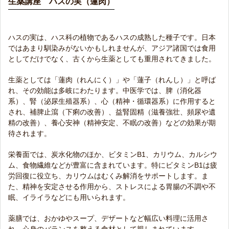
生薬講座 ハスの実（蓮肉）
ハスの実は、ハス科の植物であるハスの成熟した種子です。日本
ではあまり馴染みがないかもしれませんが、アジア諸国では食用
としてだけでなく、古くから生薬としても重用されてきました。
生薬としては「蓮肉（れんにく）」や「蓮子（れんし）」と呼ば
れ、その効能は多岐にわたります。中医学では、脾（消化器
系）、腎（泌尿生殖器系）、心（精神・循環器系）に作用すると
され、補脾止瀉（下痢の改善）、益腎固精（滋養強壮、頻尿や遺
精の改善）、養心安神（精神安定、不眠の改善）などの効果が期
待されます。
栄養面では、炭水化物のほか、ビタミンB1、カリウム、カルシウ
ム、食物繊維などが豊富に含まれています。特にビタミンB1は疲
労回復に役立ち、カリウムはむくみ解消をサポートします。ま
た、精神を安定させる作用から、ストレスによる胃腸の不調や不
眠、イライラなどにも用いられます。
薬膳では、おかゆやスープ、デザートなど幅広い料理に活用さ