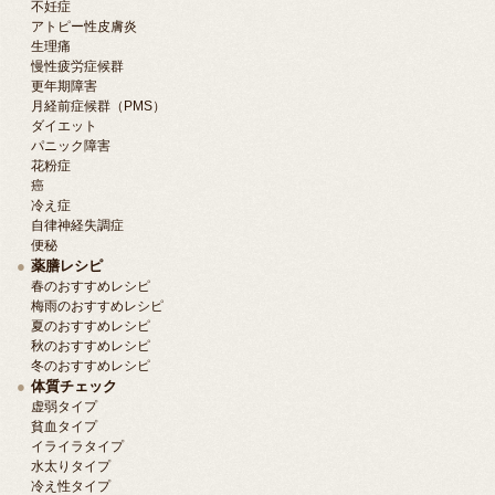
不妊症
アトピー性皮膚炎
生理痛
慢性疲労症候群
更年期障害
月経前症候群（PMS）
ダイエット
パニック障害
花粉症
癌
冷え症
自律神経失調症
便秘
薬膳レシピ
春のおすすめレシピ
梅雨のおすすめレシピ
夏のおすすめレシピ
秋のおすすめレシピ
冬のおすすめレシピ
体質チェック
虚弱タイプ
貧血タイプ
イライラタイプ
水太りタイプ
冷え性タイプ