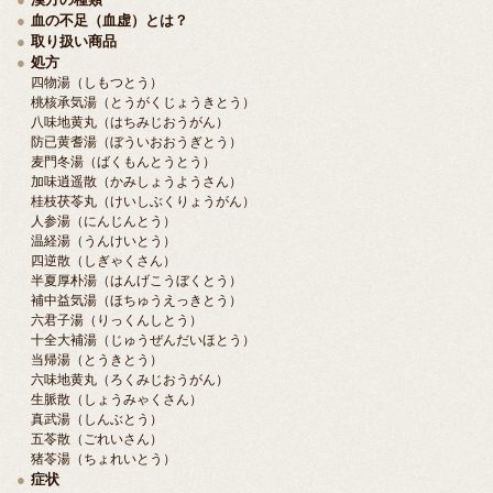
血の不足（血虚）とは？
取り扱い商品
処方
四物湯（しもつとう）
桃核承気湯（とうがくじょうきとう）
八味地黄丸（はちみじおうがん）
防已黄耆湯（ぼういおおうぎとう）
麦門冬湯（ばくもんとうとう）
加味逍遥散（かみしょうようさん）
桂枝茯苓丸（けいしぶくりょうがん）
人参湯（にんじんとう）
温経湯（うんけいとう）
四逆散（しぎゃくさん）
半夏厚朴湯（はんげこうぼくとう）
補中益気湯（ほちゅうえっきとう）
六君子湯（りっくんしとう）
十全大補湯（じゅうぜんだいほとう）
当帰湯（とうきとう）
六味地黄丸（ろくみじおうがん）
生脈散（しょうみゃくさん）
真武湯（しんぶとう）
五苓散（ごれいさん）
猪苓湯（ちょれいとう）
症状