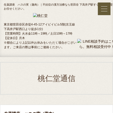
生薬講座 ハスの実（蓮肉）｜不妊症の漢方治療なら世田谷 下高井戸駅すぐ側の桃仁堂
お任せください。
東京都世田谷区赤堤4-45-12アイビイビル5階(京王線
下高井戸駅西口より徒歩1分)
【営業時間】火水金11時～19時／土日10時～17時
【定休日】月木
※都合により上記以外お休みをいただく場合がござい
ます。ご来店の際は事前にご連絡ください。
桃仁堂通信