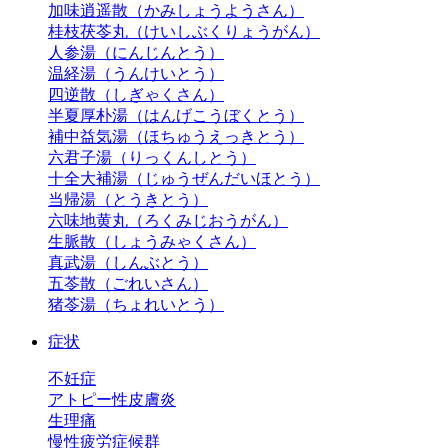
加味逍遥散（かみしょうようさん）
桂枝茯苓丸（けいしぶくりょうがん）
人参湯（にんじんとう）
温経湯（うんけいとう）
四逆散（しぎゃくさん）
半夏厚朴湯（はんげこうぼくとう）
補中益気湯（ほちゅうえっきとう）
六君子湯（りっくんしとう）
十全大補湯（じゅうぜんだいほとう）
当帰湯（とうきとう）
六味地黄丸（ろくみじおうがん）
生脈散（しょうみゃくさん）
真武湯（しんぶとう）
五苓散（ごれいさん）
猪苓湯（ちょれいとう）
症状
不妊症
アトピー性皮膚炎
生理痛
慢性疲労症候群