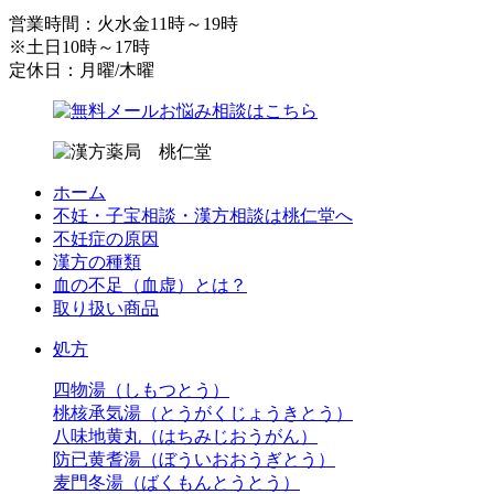
営業時間：火水金11時～19時
※土日10時～17時
定休日：月曜/木曜
ホーム
不妊・子宝相談・漢方相談は桃仁堂へ
不妊症の原因
漢方の種類
血の不足（血虚）とは？
取り扱い商品
処方
四物湯（しもつとう）
桃核承気湯（とうがくじょうきとう）
八味地黄丸（はちみじおうがん）
防已黄耆湯（ぼういおおうぎとう）
麦門冬湯（ばくもんとうとう）