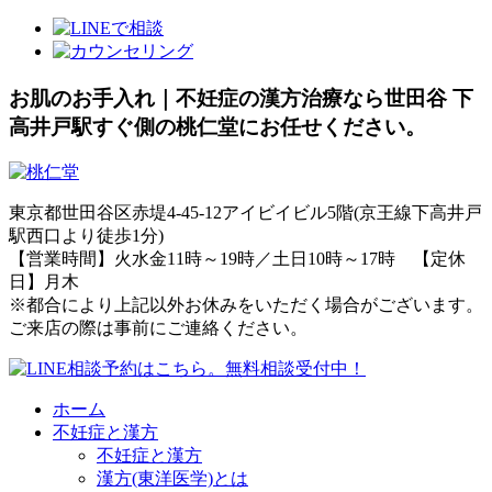
お肌のお手入れ｜不妊症の漢方治療なら世田谷 下
高井戸駅すぐ側の桃仁堂にお任せください。
東京都世田谷区赤堤4-45-12アイビイビル5階(京王線下高井戸
駅西口より徒歩1分)
【営業時間】火水金11時～19時／土日10時～17時 【定休
日】月木
※都合により上記以外お休みをいただく場合がございます。
ご来店の際は事前にご連絡ください。
ホーム
不妊症と漢方
不妊症と漢方
漢方(東洋医学)とは